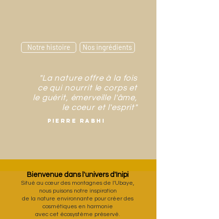
Notre histoire
Nos ingrédients
"La nature offre à la fois
ce qui nourrit le corps et
le guérit, émerveille l'âme,
le coeur et l'esprit"
pierre rabhi
Bienvenue dans l'univers d'Inipi
Situé au cœur des montagnes de l'Ubaye,
nous puisons notre inspiration
de la nature environnante pour créer des
cosmétiques en harmonie
avec cet écosystème préservé.