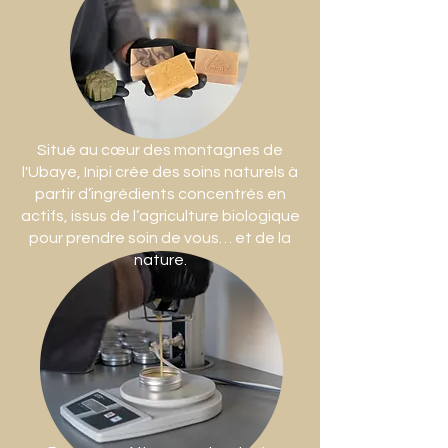
Situé au cœur des montagnes de
l'Ubaye, Inipi crée des soins naturels à
partir d’ingrédients concentrés en
actifs, issus de l’agriculture biologique
pour prendre soin de vous… et de la
nature.