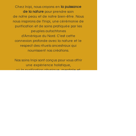
Chez Inipi, nous croyons en
la puissance
de la nature
pour prendre soin
de notre peau et de notre bien-être. Nous
nous inspirons de l'Inipi, une cérémonie de
purification et de soins pratiquée par les
peuples autochtones
d'Amérique du Nord. C'est cette
connexion profonde avec la nature et le
respect des rituels ancestraux qui
nourrissent nos créations.
Nos soins Inipi sont conçus pour vous offrir
une expérience holistique
,
où la purification physique, mentale et
spirituelle se rejoignent. Nous
sélectionnons avec soin
des ingrédients
naturels et biologiques
pour créer des
produits
qui nourrissent et revitalisent votre peau,
tout en apaisant votre esprit.
Rejoignez-nous dans notre quête
d'harmonie avec la nature et offrez-vous
des moments de soin qui vont au-delà de
la simple beauté extérieure. Laissez-vous
envelopper par la puissance de la nature
et découvrez les bienfaits des soins Inipi