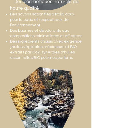
Des cosmétiques naturels de
haute qualité
Des savons saponifiés à froid, doux
pour la peau et respectueux de
l’environnement
Des baumes et déodorants aux
compositions minimalistes et efficaces
Des ingrédients choisis avec exigence
:
huiles végétales précieuses et BIO,
extraits par Co2, synergies d'huiles
essentielles BIO pour nos parfums