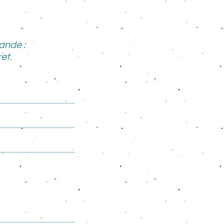
ande :
et.